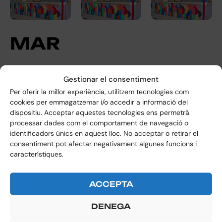
M
A
R
NOM
Lloc
ANY
Fotos
Gestionar el consentiment
(enllaç a maps)
2026
Toni
Per oferir la millor experiència, utilitzem tecnologies com
Plaça de la
Márquez
cookies per emmagatzemar i/o accedir a informació del
Independència
dispositiu. Acceptar aquestes tecnologies ens permetrà
de Catalunya
processar dades com el comportament de navegació o
identificadors únics en aquest lloc. No acceptar o retirar el
consentiment pot afectar negativament algunes funcions i
característiques.
ANTERIOR
ACCEPTA
SEGÜENT
DENEGA